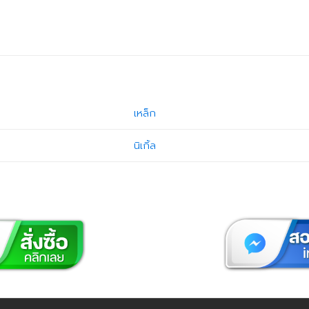
เหล็ก
นิเกิ้ล