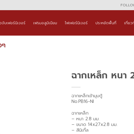
FOLLOW
ือจับเฟอร์นิเจอร์
เฟรมอลูมิเนียม
ไฟเฟอร์นิเจอร์
ประหยัดพื้นที่
เกี่ยว
งๆ
ฉากเหล็ก หนา 2.8
ฉากเหล็กเข้ามุมตู้
No.PB16-NI
ฉากเหล็ก
– หนา 2.8 มม.
– ขนาด 14x27x2.8 มม.
– สีนิเกิ้ล