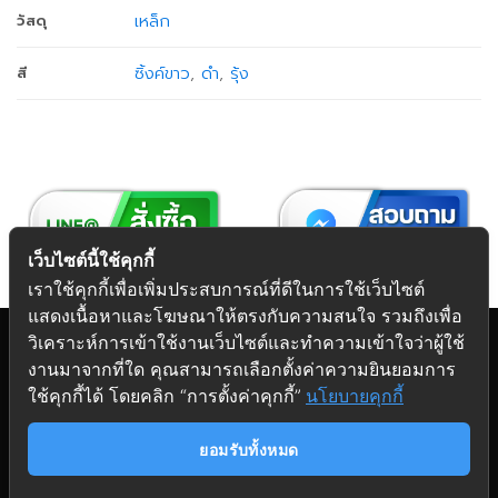
เหล็ก
วัสดุ
ซิ้งค์ขาว
,
ดำ
,
รุ้ง
สี
เว็บไซต์นี้ใช้คุกกี้
เราใช้คุกกี้เพื่อเพิ่มประสบการณ์ที่ดีในการใช้เว็บไซต์
แสดงเนื้อหาและโฆษณาให้ตรงกับความสนใจ รวมถึงเพื่อ
วิเคราะห์การเข้าใช้งานเว็บไซต์และทำความเข้าใจว่าผู้ใช้
งานมาจากที่ใด คุณสามารถเลือกตั้งค่าความยินยอมการ
Copyright 2026 © Futuretech Intermarketing Co., Ltd.
ใช้คุกกี้ได้ โดยคลิก “การตั้งค่าคุกกี้”
นโยบายคุกกี้
ศูนย์รวม
อุปกรณ์เฟอร์นิเจอร์
ครบวงจร
ยอมรับทั้งหมด