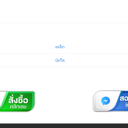
เหล็ก
นิเกิ้ล