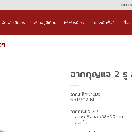
FOLLOW
ือจับเฟอร์นิเจอร์
เฟรมอลูมิเนียม
ไฟเฟอร์นิเจอร์
ประหยัดพื้นที่
เกี่ยว
งๆ
ฉากกุญแจ 2 รู สี
ฉากเหล็กเข้ามุมตู้
No.PB02-NI
ฉากกุญแจ 2 รู
– ขนาด 8x14xx38x0.7 มม.
– สีนิเกิ้ล