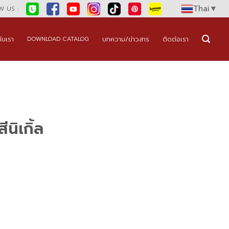
Thai
▼
 US :
กับเรา
บทความ/ข่าวสาร
ติดต่อเรา
DOWNLOAD CATALOG
นิเกิ้ล