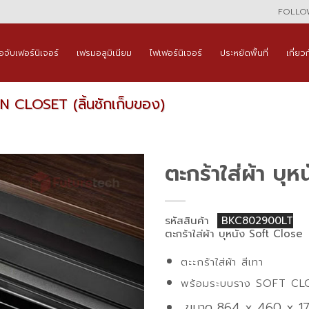
FOLLOW
ือจับเฟอร์นิเจอร์
เฟรมอลูมิเนียม
ไฟเฟอร์นิเจอร์
ประหยัดพื้นที่
เกี่ยว
IN CLOSET (ลิ้นชักเก็บของ)
ตะกร้าใส่ผ้า บุ
รหัสสินค้า
BKC802900LT
ตะกร้าใส่ผ้า บุหนัง Soft Close
ตะะกร้าใส่ผ้า สีเทา
พร้อมระบบราง SOFT CL
ขนาด 864 x 460 x 1