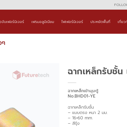
FOLLOW
ือจับเฟอร์นิเจอร์
เฟรมอลูมิเนียม
ไฟเฟอร์นิเจอร์
ประหยัดพื้นที่
เกี่ยว
งๆ
ฉากเหล็กรับชั้
ฉากเหล็กเข้ามุมตู้
No.BHD01-YE
ฉากเหล็กรับชั้น
– แบบตรง หนา 2 มม.
– 16×60 mm.
– สีรุ้ง