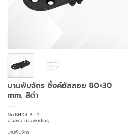
บานพับจักร ซิ้งค์อัลลอย 80×30
mm. สีดำ
No.BH04-BL-1
บานพับ บานพับประตู
บานพับจักร