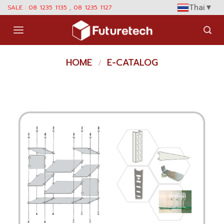
Skip
Thai
▼
SALE : 08 1235 1135 , 08 1235 1127
to
content
HOME
E-CATALOG
/