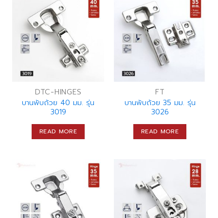
DTC-HINGES
FT
บานพับถ้วย 40 มม. รุ่น
บานพับถ้วย 35 มม. รุ่น
3019
3026
READ MORE
READ MORE