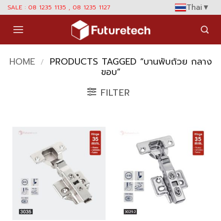
Skip
Thai
▼
SALE : 08 1235 1135 , 08 1235 1127
to
content
HOME
PRODUCTS TAGGED “บานพับถ้วย กลาง
/
ขอบ”
FILTER