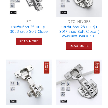
FT
DTC-HINGES
บานพับถ้วย 35 มม. รุ่น
บานพับถ้วย 28 มม. รุ่น
3028 ระบบ Soft Close
3017 ระบบ Soft Close (
สำหรับเฟรมอลูมิเนียม )
READ MORE
READ MORE