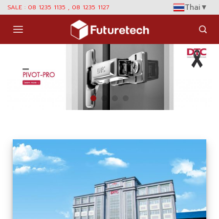
Skip
Thai
▼
SALE : 08 1235 1135 , 08 1235 1127
to
content